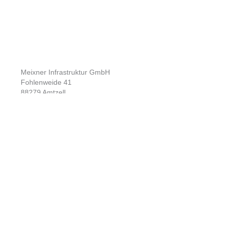
Meixner Infrastruktur GmbH
Fohlenweide 41
88279 Amtzell
T.
+49 (0) 7520 2054960
E.
info@meixner-infrastruktur.de
Unternehmen
Kontakt
Aktuelles