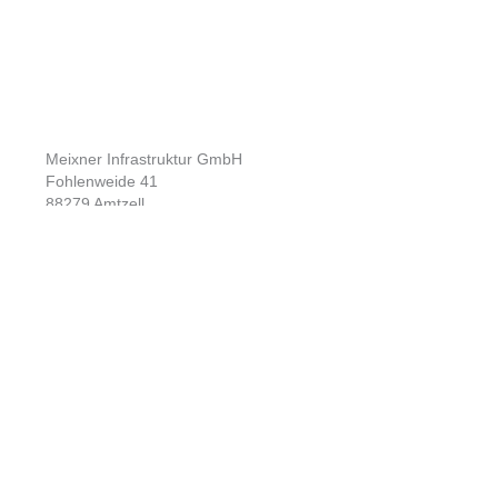
Meixner Infrastruktur GmbH
Fohlenweide 41
88279 Amtzell
T.
+49 (0) 7520 2054960
E.
info@meixner-infrastruktur.de
Unternehmen
Kontakt
Aktuelles