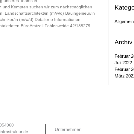
ng unseres Teams in
Katego
en und Kempten suchen wir zum nächstmöglichen
/n: Landschaftsarchitekt/in (m/w/d) Bauingenieur/in
hniker/in (m/w/d) Detalierte Informationen
Allgemein
ontaktdaten BüroAmtzell Fohlenweide 42/188279
Archiv
Februar 
Juli 2022
Februar 
März 202
2054960
Unternehmen
nfrastruktur.de