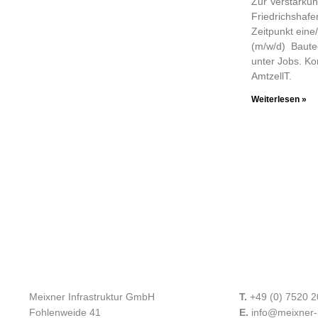
Zur Verstärku
Friedrichshaf
Zeitpunkt eine
(m/w/d) Bautec
unter Jobs. K
AmtzellT.
Weiterlesen »
Meixner Infrastruktur GmbH
T.
+49 (0) 7520 
Fohlenweide 41
E.
info@meixner-i